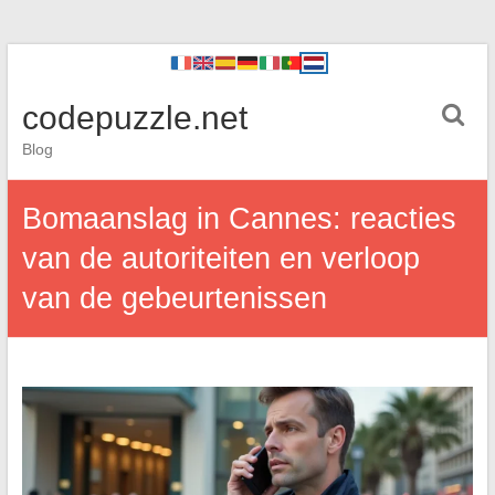
codepuzzle.net
Blog
Bomaanslag in Cannes: reacties
van de autoriteiten en verloop
van de gebeurtenissen