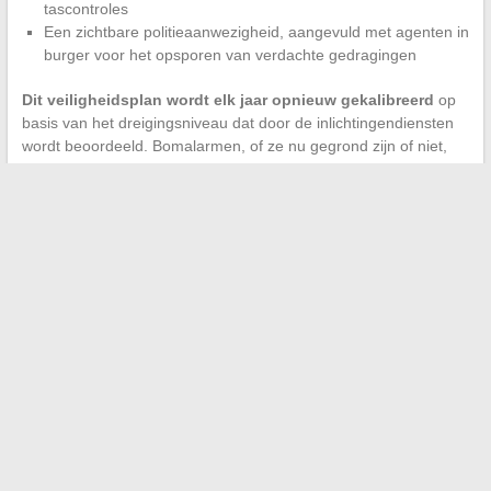
tascontroles
Een zichtbare politieaanwezigheid, aangevuld met agenten in
burger voor het opsporen van verdachte gedragingen
Dit veiligheidsplan wordt elk jaar opnieuw gekalibreerd
op
basis van het dreigingsniveau dat door de inlichtingendiensten
wordt beoordeeld. Bomalarmen, of ze nu gegrond zijn of niet,
dragen bij aan deze voortdurende herbeoordeling van de
preventiemaatregelen.
De afhandeling van het bomalarm in het Palais des Festivals
illustreert een goed geoliede maar nooit routinematige
mechaniek. Elk incident dwingt de autoriteiten om hun reactie
aan te passen aan de specifieke context, rekening houdend met
de drukte, de indeling van de locaties en het actuele
dreigingsniveau.
←
Ontdek hoe je gemakkelijk en efficiënt online beauty kunt
winkelen