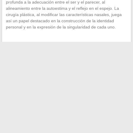
profunda a la adecuación entre el ser y el parecer, al
alineamiento entre la autoestima y el reflejo en el espejo. La
cirugía plástica, al modificar las características nasales, juega
así un papel destacado en la construcción de la identidad
personal y en la expresión de la singularidad de cada uno.
←
Todo lo que necesitas saber sobre el diseño de un hábitat
adecuado para tu tortuga terrestre
Mujeres influyentes del siglo XX: enfoque en trayectorias
inspiradoras
→
Search