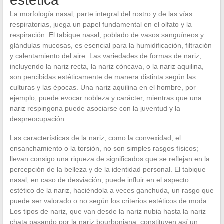
estética
La morfología nasal, parte integral del rostro y de las vías
respiratorias, juega un papel fundamental en el olfato y la
respiración. El tabique nasal, poblado de vasos sanguíneos y
glándulas mucosas, es esencial para la humidificación, filtración
y calentamiento del aire. Las variedades de formas de nariz,
incluyendo la nariz recta, la nariz cóncava, o la nariz aquilina,
son percibidas estéticamente de manera distinta según las
culturas y las épocas. Una nariz aquilina en el hombre, por
ejemplo, puede evocar nobleza y carácter, mientras que una
nariz respingona puede asociarse con la juventud y la
despreocupación.
Las características de la nariz, como la convexidad, el
ensanchamiento o la torsión, no son simples rasgos físicos;
llevan consigo una riqueza de significados que se reflejan en la
percepción de la belleza y de la identidad personal. El tabique
nasal, en caso de desviación, puede influir en el aspecto
estético de la nariz, haciéndola a veces ganchuda, un rasgo que
puede ser valorado o no según los criterios estéticos de moda.
Los tipos de nariz, que van desde la nariz nubia hasta la nariz
chata pasando por la nariz bourboniana, constituyen así un