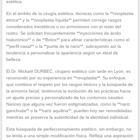
estética.
En el ámbito de la cirugía estética, técnicas como la **rinoplastia
étnica** y la **rinoplastia líquida** permiten corregir rasgos
considerados inestéticos o no armoniosos con el resto del
rostro. Se solicitan frecuentemente **inyecciones de ácido
hialurónico** o de **Botox** para afinar características como el
**perfil nasal** o la **punta de la nariz**, subrayando así la
tendencia a personalizar la apariencia según un ideal de
belleza.
El Dr. Mickaël DURBEC, cirujano estético con sede en Lyon, es
reconocido por su experiencia en **rinoplastia**. Su enfoque,
que combina el respeto por los rasgos étnicos y la búsqueda de
la armonía facial, testimonia la evolución de las prácticas hacia
un ajuste preciso y personalizado de los contornos nasales.
Narices que alguna vez fueron estigmatizadas, como la **nariz
ganchuda** o la **nariz aquilina**, pueden hoy ser remodeladas
mientras se preserva la autenticidad de la identidad individual.
Esta búsqueda de perfeccionamiento estético, sin embargo, no
se limita a una simple modificación física. Refleja una aspiración