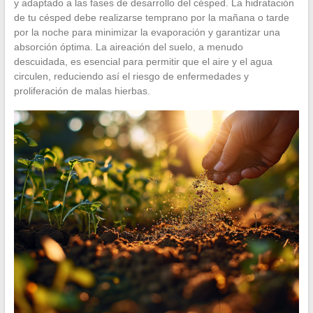
y adaptado a las fases de desarrollo del césped. La hidratación
de tu césped debe realizarse temprano por la mañana o tarde
por la noche para minimizar la evaporación y garantizar una
absorción óptima. La aireación del suelo, a menudo
descuidada, es esencial para permitir que el aire y el agua
circulen, reduciendo así el riesgo de enfermedades y
proliferación de malas hierbas.