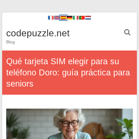
codepuzzle.net
Blog
Qué tarjeta SIM elegir para su
teléfono Doro: guía práctica para
seniors