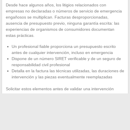
Desde hace algunos años, los litigios relacionados con
empresas no declaradas o números de servicio de emergencia
engañosos se multiplican. Facturas desproporcionadas,
ausencia de presupuesto previo, ninguna garantía escrita: las
experiencias de organismos de consumidores documentan
estas prácticas.
Un profesional fiable proporciona un presupuesto escrito
antes de cualquier intervención, incluso en emergencia
Dispone de un número SIRET verificable y de un seguro de
responsabilidad civil profesional
Detalla en la factura las técnicas utilizadas, las duraciones de
intervención y las piezas eventualmente reemplazadas
Solicitar estos elementos antes de validar una intervención
protege contra los abusos de debilidad, frecuentes cuando el
agua sube y la pánico se instala.
El desatasco de canalización por un profesional no se limita a
restablecer el flujo. La inspección por cámara, la elección de la
técnica adecuada y la trazabilidad de la intervención a través de