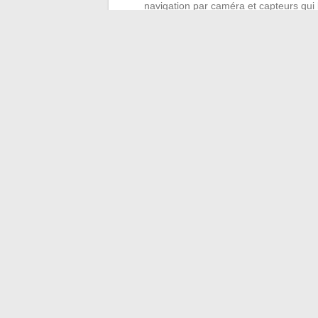
navigation par caméra et capteurs qui 
L’adoption de ces technologies dépend 
produit connecté qui nécessite une heure 
Celui qui fonctionne dès la sortie du carto
Les actualités du moment dessinent un pay
soit en mode, en technologie ou en décorat
qui résolvent un problème concret,
pas ce
tête reste le meilleur moyen de trier les t