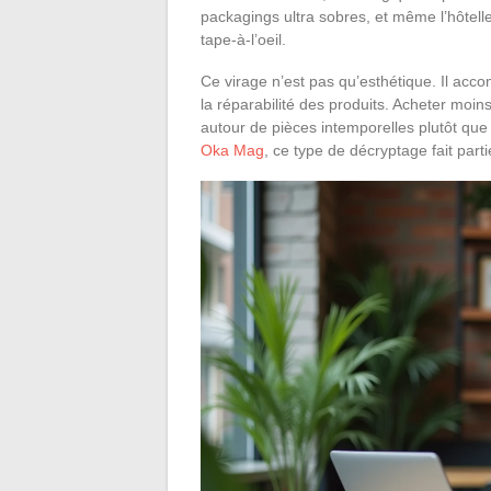
packagings ultra sobres, et même l’hôtelle
tape-à-l’oeil.
Ce virage n’est pas qu’esthétique. Il acc
la réparabilité des produits. Acheter moin
autour de pièces intemporelles plutôt qu
Oka Mag
, ce type de décryptage fait part