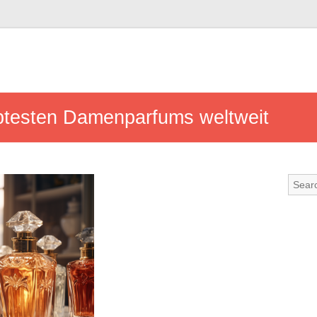
btesten Damenparfums weltweit