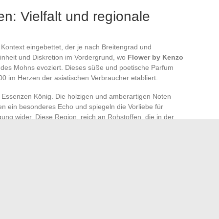
en: Vielfalt und regionale
n Kontext eingebettet, der je nach Breitengrad und
einheit und Diskretion im Vordergrund, wo
Flower by Kenzo
it des Mohns evoziert. Dieses süße und poetische Parfum
000 im Herzen der asiatischen Verbraucher etabliert.
 Essenzen König. Die holzigen und amberartigen Noten
en ein besonderes Echo und spiegeln die Vorliebe für
ung wider. Diese Region, reich an Rohstoffen, die in der
 gewagte und betörende Kompositionen.
merie, zeigt weiterhin eine Vorliebe für Raffinesse und
en von Coco Chanel und Ernest Beaux und neu interpretiert
iebe für Luxusprodukte und klassische Kompositionen, die
rlieren.
anische Verbraucher Parfums, die Modernität und
on Lancôme
, dargestellt von Julia Roberts, und
Miss Dior
,
ulichen diesen Trend, Parfums zu umarmen, die eine