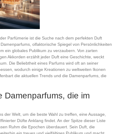
 der Parfümerie ist die Suche nach dem perfekten Duft
e Damenparfums, olfaktorische Spiegel von Persönlichkeiten
m ein globales Publikum zu verzaubern. Von zarten
igen Akkorden erzählt jeder Duft eine Geschichte, weckt
um. Die Beliebtheit eines Parfums wird oft an seiner
essen, wodurch einige Kreationen zu weltweiten Ikonen
fenbart die aktuellen Trends und die Damenparfums, die
ie Damenparfums, die im
s der Welt, um die beste Wahl zu treffen, eine Aussage,
inierter Düfte Anklang findet. An der Spitze dieser Liste
ssen Ruhm die Epochen überdauert. Sein Duft, die
weiterhin ein treues und vielfältiges Publikum und macht