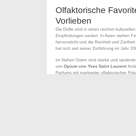
Olfaktorische Favorit
Vorlieben
Die Düfte sind in einen reichen kulturelle
Empfindungen variiert. In Asien stehen F
hervorsticht und die Reinheit und Zarthe
hat sich seit seiner Einführung im Jahr 2
Im Nahen Osten sind starke und opulente
von
Opium von Yves Saint Laurent
find
Parfums mit markanter olfaktorischer Präg
Parfümerie geschätzt werden, bevorzugt
Europa, die Wiege der traditionellen Parfü
Eleganz. Das
N°5 von Chanel
, geschaff
von Jacques Polge, verkörpert diese Vorl
die Zeiten überdauern, ohne an Reiz zu ve
Jenseits des Atlantiks bevorzugen amerik
Charakter vereinen.
La Vie est Belle v
mit Natalie Portman als Ikone, veranscha