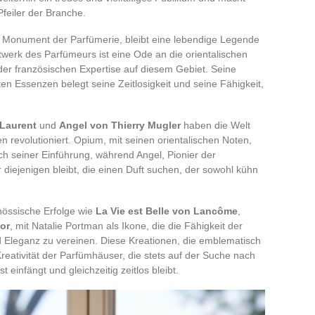
feiler der Branche.
es Monument der Parfümerie, bleibt eine lebendige Legende
twerk des Parfümeurs ist eine Ode an die orientalischen
der französischen Expertise auf diesem Gebiet. Seine
en Essenzen belegt seine Zeitlosigkeit und seine Fähigkeit,
 Laurent
und
Angel von Thierry Mugler
haben die Welt
n revolutioniert. Opium, mit seinen orientalischen Noten,
ach seiner Einführung, während Angel, Pionier der
diejenigen bleibt, die einen Duft suchen, der sowohl kühn
nössische Erfolge wie
La Vie est Belle von Lancôme
,
or
, mit Natalie Portman als Ikone, die die Fähigkeit der
 Eleganz zu vereinen. Diese Kreationen, die emblematisch
d Kreativität der Parfümhäuser, die stets auf der Suche nach
 einfängt und gleichzeitig zeitlos bleibt.