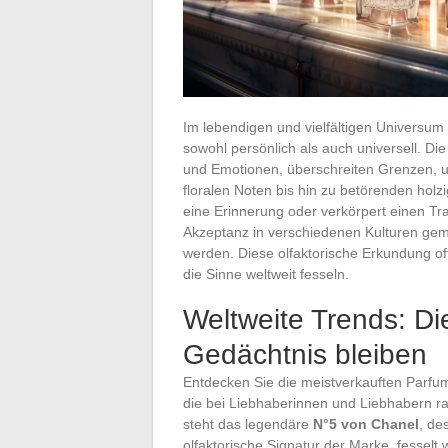
Im lebendigen und vielfältigen Universum
sowohl persönlich als auch universell. Di
und Emotionen, überschreiten Grenzen, u
floralen Noten bis hin zu betörenden holz
eine Erinnerung oder verkörpert einen Tra
Akzeptanz in verschiedenen Kulturen gem
werden. Diese olfaktorische Erkundung of
die Sinne weltweit fesseln.
Weltweite Trends: D
Gedächtnis bleiben
Entdecken Sie die meistverkauften Parfum
die bei Liebhaberinnen und Liebhabern raff
steht das legendäre
N°5 von Chanel
, de
olfaktorische Signatur der Marke, fesselt 