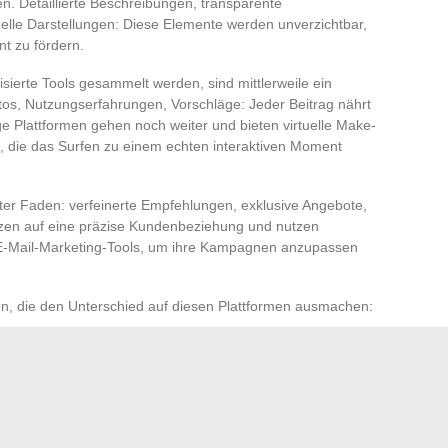
. Detaillierte Beschreibungen, transparente
le Darstellungen: Diese Elemente werden unverzichtbar,
t zu fördern.
sierte Tools gesammelt werden, sind mittlerweile ein
otos, Nutzungserfahrungen, Vorschläge: Jeder Beitrag nährt
ge Plattformen gehen noch weiter und bieten virtuelle Make-
n, die das Surfen zu einem echten interaktiven Moment
roter Faden: verfeinerte Empfehlungen, exklusive Angebote,
tzen auf eine präzise Kundenbeziehung und nutzen
 E-Mail-Marketing-Tools, um ihre Kampagnen anzupassen
en, die den Unterschied auf diesen Plattformen ausmachen:
beschreibungen
n und der Interaktivität
ersonalisierte Empfehlungen
nnovation und aktiver Zuhörfähigkeit haben diese Seiten
line-Schönheitseinkauf in einem nachhaltigen Alltag, in