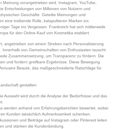
en Meinung vorangetrieben wird. Instagram, YouTube,
die Entscheidungen von Millionen von Nutzern und
physischen Geschäfte. Geteilte Meinungen und
 eine treibende Rolle, katapultieren Marken ins
iger Tage ins Vergessen. Frankreich hat sich mittlerweile
ropa für den Online-Kauf von Kosmetika etabliert.
ort, angetrieben von einem Streben nach Personalisierung
. Innerhalb von Gemeinschaften von Enthusiasten tauscht
gt jede Zusammensetzung, um Transparenz zu fördern. Die
ragen und fordern greifbare Ergebnisse. Diese Bewegung
f Annuaire Beauté, das maßgeschneiderte Ratschläge für
Landschaft gestalten:
Die Auswahl wird durch die Analyse der Bedürfnisse und das
t.
ka werden anhand von Erfahrungsberichten bewertet, wobei
ren Kunden tatsächlich Aufmerksamkeit schenken.
skussionen und Beiträge auf Instagram oder Pinterest leiten
en und stärken die Kundenbindung.