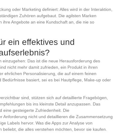
ung oder Marketing definiert: Alles wird in der Interaktion,
tändigen Zuhören aufgebaut. Die agilsten Marken
n ihre Angebote an eine Kundschaft an, die nie so
r ein effektives und
kaufserlebnis?
n einzugehen: Das ist die neue Herausforderung des
ind nicht mehr damit zufrieden, ein Produkt in ihren
r ehrlichen Personalisierung, die auf einem feinen
 Bedürfnisse basiert, sei es bei Hautpflege, Make-up oder
erzichtbar sind, stützen sich auf detaillierte Fragebögen,
 Empfehlungen bis ins kleinste Detail anzupassen. Das
eine gesteigerte Zufriedenheit. Die
 Anforderung nicht und detaillieren die Zusammensetzung
ge Labels hervor. Was die Apps zur Analyse von
nen beliebt, die alles verstehen möchten, bevor sie kaufen.