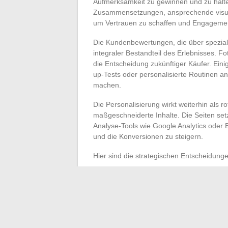
Aufmerksamkeit zu gewinnen und zu halten
Zusammensetzungen, ansprechende visuel
um Vertrauen zu schaffen und Engagemen
Die Kundenbewertungen, die über speziali
integraler Bestandteil des Erlebnisses. F
die Entscheidung zukünftiger Käufer. Eini
up-Tests oder personalisierte Routinen a
machen.
Die Personalisierung wirkt weiterhin als 
maßgeschneiderte Inhalte. Die Seiten se
Analyse-Tools wie Google Analytics oder
und die Konversionen zu steigern.
Hier sind die strategischen Entscheidung
Bereicherte und zuverlässige Produkt
Wertschätzung der Kundenrückmeldunge
Technologien für virtuelle Tests und p
Durch die Kombination von Transparenz, I
nicht nur überzeugt: Sie etablieren den On