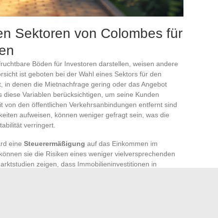
ven Sektoren von Colombes für
nen
ruchtbare Böden für Investoren darstellen, weisen andere
orsicht ist geboten bei der Wahl eines Sektors für den
 in denen die Mietnachfrage gering oder das Angebot
 diese Variablen berücksichtigen, um seine Kunden
eit von den öffentlichen Verkehrsanbindungen entfernt sind
gkeiten aufweisen, können weniger gefragt sein, was die
bilität verringert.
rd eine
Steuerermäßigung
auf das Einkommen im
können sie die Risiken eines weniger vielversprechenden
Marktstudien zeigen, dass Immobilieninvestitionen in
cht das gleiche Sicherheitsniveau bieten wie im
adtteile unter einem weniger positiven Image, einer
ner als verschlechtert wahrgenommenen Lebensqualität