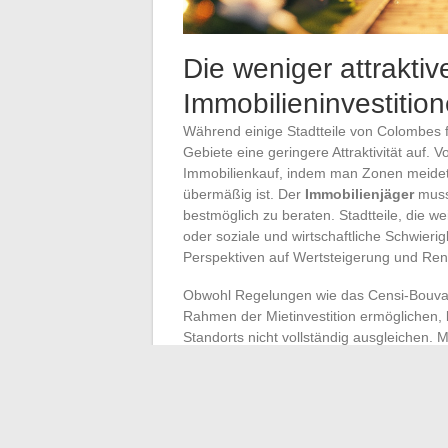
Die weniger attrakti
Immobilieninvestitio
Während einige Stadtteile von Colombes f
Gebiete eine geringere Attraktivität auf. V
Immobilienkauf, indem man Zonen meidet,
übermäßig ist. Der
Immobilienjäger
muss
bestmöglich zu beraten. Stadtteile, die w
oder soziale und wirtschaftliche Schwieri
Perspektiven auf Wertsteigerung und Renta
Obwohl Regelungen wie das Censi-Bouva
Rahmen der Mietinvestition ermöglichen, 
Standorts nicht vollständig ausgleichen. 
bestimmten Randgebieten von Colombes ni
Stadtzentrum. Tatsächlich können diese St
weniger dichten Handelsstruktur oder ei
leiden.