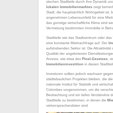
stechen Stadtteile durch ihre Dynamik und
lokalen Immobilienmarktes
zeigt bemerk
Stadt, die hauptsächlich Wohngebiet ist, 
angenehmen Lebensumfeld für eine Mietinv
das günstige wirtschaftliche Klima sind we
Vermietung bestimmten Immobilie in Betra
Stadtteile wie das Stadtzentrum oder das
eine konstante Mietnachfrage auf. Der
Im
aufstrebenden Sektor ist. Die Attraktivität
Qualität der angebotenen Dienstleistunge
Anreize, wie etwa des
Pinel-Gesetzes
, s
Immobilieninvestition
in diesen Stadttei
Investoren sollten jedoch wachsam gege
städtebaulichen Projekten bleiben, die di
nationale Institut für Statistik und wirtsc
Colombes vorgenommen, um die verschied
Beobachtung und ein tiefes Verständnis d
Stadtteile zu bestimmen, in denen die
Mie
vielversprechendsten sind.