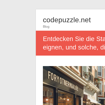
codepuzzle.net
Blog
Entdecken Sie die Stad
eignen, und solche, d