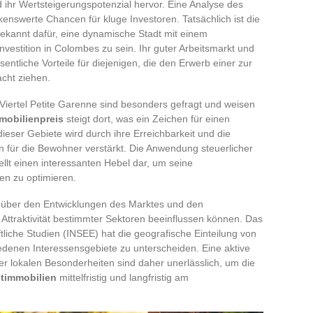
 ihr Wertsteigerungspotenzial hervor. Eine Analyse des
enswerte Chancen für kluge Investoren. Tatsächlich ist die
bekannt dafür, eine dynamische Stadt mit einem
estition in Colombes zu sein. Ihr guter Arbeitsmarkt und
sentliche Vorteile für diejenigen, die den Erwerb einer zur
cht ziehen.
 Viertel Petite Garenne sind besonders gefragt und weisen
mobilienpreis
steigt dort, was ein Zeichen für einen
 dieser Gebiete wird durch ihre Erreichbarkeit und die
n für die Bewohner verstärkt. Die Anwendung steuerlicher
tellt einen interessanten Hebel dar, um seine
len zu optimieren.
nüber den Entwicklungen des Marktes und den
e Attraktivität bestimmter Sektoren beeinflussen können. Das
haftliche Studien (INSEE) hat die geografische Einteilung von
enen Interessensgebiete zu unterscheiden. Eine aktive
er lokalen Besonderheiten sind daher unerlässlich, um die
timmobilien
mittelfristig und langfristig am